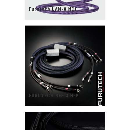
Furutech LAN-8 NCF
FURUTECH REF 3 H-P