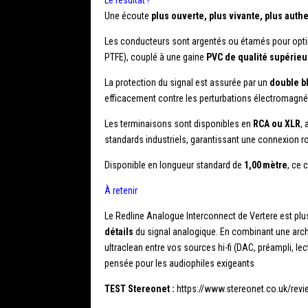
Le résultat ?
Une écoute
plus ouverte, plus vivante, plus auth
Les conducteurs sont argentés ou étamés pour optimis
PTFE), couplé à une gaine
PVC de qualité supérieu
La protection du signal est assurée par un
double b
efficacement contre les perturbations électromagné
Les terminaisons sont disponibles en
RCA ou XLR
,
standards industriels, garantissant une connexion r
Disponible en longueur standard de
1,00 mètre
, ce 
À retenir
Le Redline Analogue Interconnect de Vertere est plus
détails
du signal analogique. En combinant une arch
ultraclean entre vos sources hi-fi (DAC, préampli, l
pensée pour les audiophiles exigeants
TEST Stereonet :
https://www.stereonet.co.uk/revie