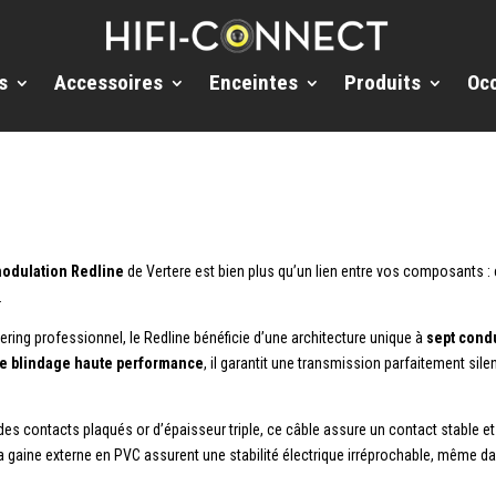
s
Accessoires
Enceintes
Produits
Oc
modulation Redline
de Vertere est bien plus qu’un lien entre vos composants :
.
ering professionnel, le Redline bénéficie d’une architecture unique à
sept cond
e blindage haute performance
, il garantit une transmission parfaitement sile
contacts plaqués or d’épaisseur triple, ce câble assure un contact stable et pr
la gaine externe en PVC assurent une stabilité électrique irréprochable, même