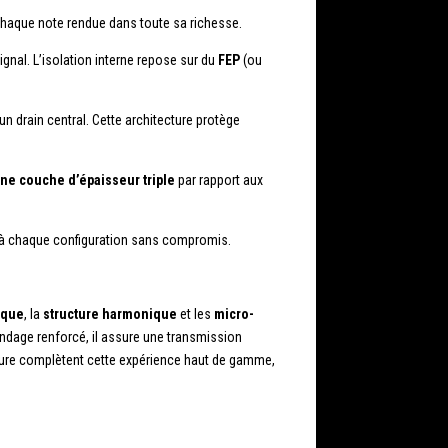
 chaque note rendue dans toute sa richesse.
gnal. L’isolation interne repose sur du
FEP
(ou
un drain central. Cette architecture protège
ne couche d’épaisseur triple
par rapport aux
r à chaque configuration sans compromis.
ique
, la
structure harmonique
et les
micro-
ndage renforcé, il assure une transmission
mesure complètent cette expérience haut de gamme,