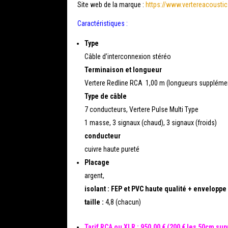
Site web de la marque :
https://www.vertereacousti
Caractéristiques :
Type
Câble d’interconnexion stéréo
Terminaison et longueur
Vertere Redline RCA 1,00 m (longueurs supplémen
Type de câble
7 conducteurs, Vertere Pulse Multi Type
1 masse, 3 signaux (chaud), 3 signaux (froids)
conducteur
cuivre haute pureté
Placage
argent,
isolant : FEP et PVC haute qualité + enveloppe
taille :
4,8 (chacun)
Tarif RCA ou XLR : 950,00 € (200 € les 50cm su