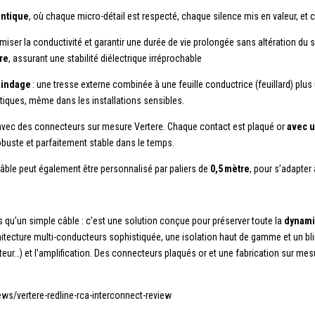
entique
, où chaque micro-détail est respecté, chaque silence mis en valeur, et
er la conductivité et garantir une durée de vie prolongée sans altération du si
re
, assurant une stabilité diélectrique irréprochable
lindage
: une tresse externe combinée à une feuille conductrice (feuillard) plus 
tiques, même dans les installations sensibles.
 avec des connecteurs sur mesure Vertere. Chaque contact est plaqué or
avec u
obuste et parfaitement stable dans le temps.
câble peut également être personnalisé par paliers de
0,5 mètre
, pour s’adapte
 qu’un simple câble : c’est une solution conçue pour préserver toute la
dynam
itecture multi-conducteurs sophistiquée, une isolation haut de gamme et un bli
ecteur…) et l’amplification. Des connecteurs plaqués or et une fabrication sur 
ws/vertere-redline-rca-interconnect-review