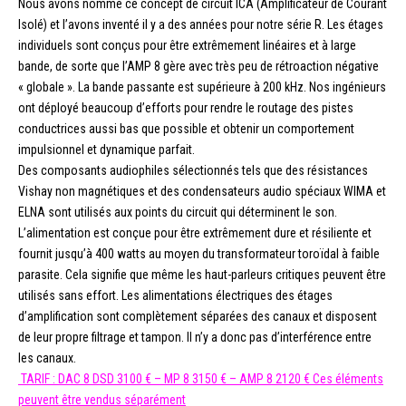
Nous avons nommé ce concept de circuit ICA (Amplificateur de Courant
Isolé) et l’avons inventé il y a des années pour notre série R. Les étages
individuels sont conçus pour être extrêmement linéaires et à large
bande, de sorte que l’AMP 8 gère avec très peu de rétroaction négative
« globale ». La bande passante est supérieure à 200 kHz. Nos ingénieurs
ont déployé beaucoup d’efforts pour rendre le routage des pistes
conductrices aussi bas que possible et obtenir un comportement
impulsionnel et dynamique parfait.
Des composants audiophiles sélectionnés tels que des résistances
Vishay non magnétiques et des condensateurs audio spéciaux WIMA et
ELNA sont utilisés aux points du circuit qui déterminent le son.
L’alimentation est conçue pour être extrêmement dure et résiliente et
fournit jusqu’à 400 watts au moyen du transformateur toroïdal à faible
parasite. Cela signifie que même les haut-parleurs critiques peuvent être
utilisés sans effort. Les alimentations électriques des étages
d’amplification sont complètement séparées des canaux et disposent
de leur propre filtrage et tampon. Il n’y a donc pas d’interférence entre
les canaux.
TARIF : DAC 8 DSD 3100 € – MP 8 3150 € – AMP 8 2120 € Ces éléments
peuvent être vendus séparément