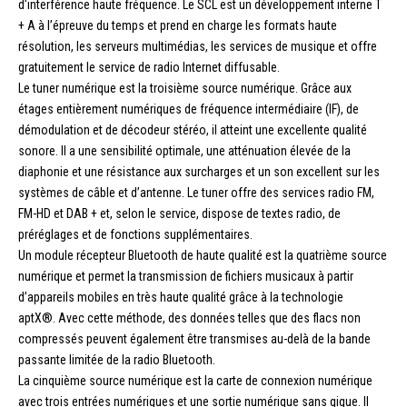
d’interférence haute fréquence. Le SCL est un développement interne T
+ A à l’épreuve du temps et prend en charge les formats haute
résolution, les serveurs multimédias, les services de musique et offre
gratuitement le service de radio Internet diffusable.
Le tuner numérique est la troisième source numérique. Grâce aux
étages entièrement numériques de fréquence intermédiaire (IF), de
démodulation et de décodeur stéréo, il atteint une excellente qualité
sonore. Il a une sensibilité optimale, une atténuation élevée de la
diaphonie et une résistance aux surcharges et un son excellent sur les
systèmes de câble et d’antenne. Le tuner offre des services radio FM,
FM-HD et DAB + et, selon le service, dispose de textes radio, de
préréglages et de fonctions supplémentaires.
Un module récepteur Bluetooth de haute qualité est la quatrième source
numérique et permet la transmission de fichiers musicaux à partir
d’appareils mobiles en très haute qualité grâce à la technologie
aptX®. Avec cette méthode, des données telles que des flacs non
compressés peuvent également être transmises au-delà de la bande
passante limitée de la radio Bluetooth.
La cinquième source numérique est la carte de connexion numérique
avec trois entrées numériques et une sortie numérique sans gigue. Il