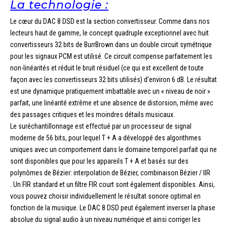
La technologie :
Le cœur du DAC 8 DSD est la section convertisseur. Comme dans nos
lecteurs haut de gamme, le concept quadruple exceptionnel avec huit
convertisseurs 32 bits de BurrBrown dans un double circuit symétrique
pour les signaux PCM est utilisé. Ce circuit compense parfaitement les
non-linéarités et réduit le bruit résiduel (ce qui est excellent de toute
façon avec les convertisseurs 32 bits utilisés) d’environ 6 dB. Le résultat
est une dynamique pratiquement imbattable avec un « niveau de noir »
parfait, une linéarité extrême et une absence de distorsion, même avec
des passages critiques et les moindres détails musicaux.
Le suréchantillonnage est effectué par un processeur de signal
moderne de 56 bits, pour lequel T + A a développé des algorithmes
uniques avec un comportement dans le domaine temporel parfait qui ne
sont disponibles que pour les appareils T + A et basés sur des
polynômes de Bézier: interpolation de Bézier, combinaison Bézier / IIR
. Un FIR standard et un filtre FIR court sont également disponibles. Ainsi,
vous pouvez choisir individuellement le résultat sonore optimal en
fonction de la musique. Le DAC 8 DSD peut également inverser la phase
absolue du signal audio à un niveau numérique et ainsi corriger les