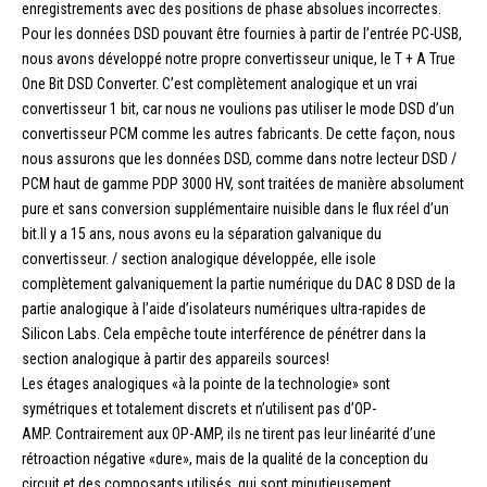
enregistrements avec des positions de phase absolues incorrectes.
Pour les données DSD pouvant être fournies à partir de l’entrée PC-USB,
nous avons développé notre propre convertisseur unique, le T + A True
One Bit DSD Converter. C’est complètement analogique et un vrai
convertisseur 1 bit, car nous ne voulions pas utiliser le mode DSD d’un
convertisseur PCM comme les autres fabricants. De cette façon, nous
nous assurons que les données DSD, comme dans notre lecteur DSD /
PCM haut de gamme PDP 3000 HV, sont traitées de manière absolument
pure et sans conversion supplémentaire nuisible dans le flux réel d’un
bit.Il y a 15 ans, nous avons eu la séparation galvanique du
convertisseur. / section analogique développée, elle isole
complètement galvaniquement la partie numérique du DAC 8 DSD de la
partie analogique à l’aide d’isolateurs numériques ultra-rapides de
Silicon Labs. Cela empêche toute interférence de pénétrer dans la
section analogique à partir des appareils sources!
Les étages analogiques «à la pointe de la technologie» sont
symétriques et totalement discrets et n’utilisent pas d’OP-
AMP. Contrairement aux OP-AMP, ils ne tirent pas leur linéarité d’une
rétroaction négative «dure», mais de la qualité de la conception du
circuit et des composants utilisés, qui sont minutieusement