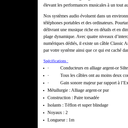
élevant les performances musicales à un tout au
Nos systèmes audio évoluent dans un environneme
téléphones portables et des ordinateurs. Pourta
délivrant une musique riche en détails et en di
plage dynamique. Avec quatre niveaux d’interc
numériques dédiés, il existe un câble Classic A
par votre système ainsi que ce qui est caché da
Spécifications :
· Conducteurs en alliage argent-or Silt
· Tous les câbles ont au moins deux co
· Gain sonore majeur par rapport à l’Expl
Métallurgie : Alliage argent-or pur
Construction : Paire torsadée
Isolants : Téflon et super blindage
Noyaux : 2
Longueur : 1m