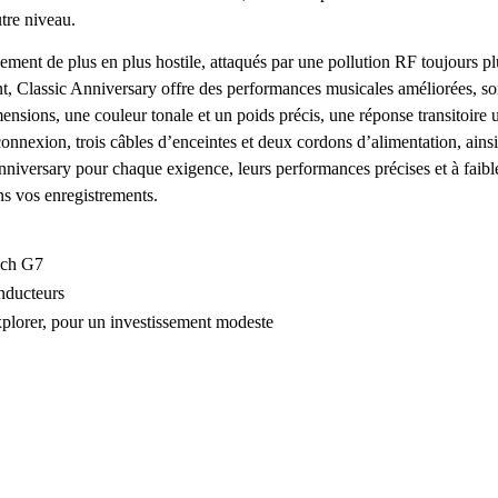
tre niveau.
nt de plus en plus hostile, attaqués par une pollution RF toujours plus
nt, Classic Anniversary offre des performances musicales améliorées, son
mensions, une couleur tonale et un poids précis, une réponse transitoire
onnexion, trois câbles d’enceintes et deux cordons d’alimentation, ai
nniversary pour chaque exigence, leurs performances précises et à faible 
ns vos enregistrements.
ech G7
nducteurs
orer, pour un investissement modeste