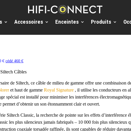
s
Accessoires
Enceintes
Produits
Oc
30 €
cédé 460 €
Siltech Câbles
saire de Siltech, ce câble de milieu de gamme offre une combinaison d
lorer
et haut de gamme
Royal Signature
, il utilise les conducteurs en 
ge spécial est installé pour minimiser les interférences électromagnétiqu
ue permet d’obtenir un son étonnamment clair et ouvert.
érie Siltech Classic, la recherche de pointe sur les effets d’interférenc
assic les plus silencieux jamais fabriqués – 10 000 fois plus silencieux 
truction coaxiale torsadée raffinée, ils sont capables de réduire davanta