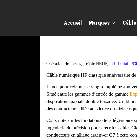
Accueil
Marques
Câble
Opération déstockage, câble NEUF,
tarif initial : 6
Câble numérique HF classique anniversaire de 
Lancé pour célébrer le vingt-cinquième anniver
Situé entre les gammes d’entrée de gamme
Exp
disposition coaxiale double torsadée. Un blinda
des conducteurs alliée au silence du diélectriq
Construite sur les fondations de la légendaire s
ingénierie de précision pour créer les câbles Cl
conducteurs en alliage argent-or G7 à cette cons