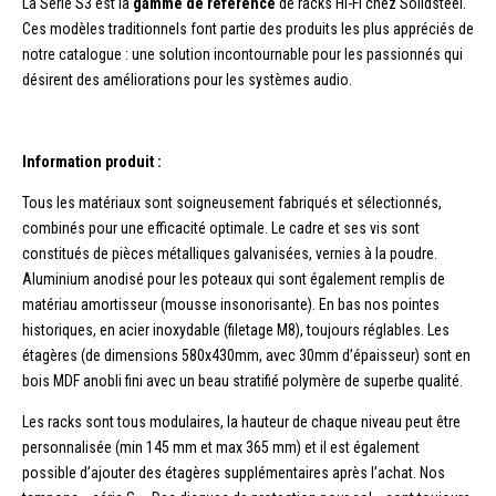
La Série S3 est la
gamme de référence
de racks Hi-Fi chez Solidsteel.
Ces modèles traditionnels font partie des produits les plus appréciés de
notre catalogue : une solution incontournable pour les passionnés qui
désirent des améliorations pour les systèmes audio.
Information produit :
Tous les matériaux sont soigneusement fabriqués et sélectionnés,
combinés pour une efficacité optimale. Le cadre et ses vis sont
constitués de pièces métalliques galvanisées, vernies à la poudre.
Aluminium anodisé pour les poteaux qui sont également remplis de
matériau amortisseur (mousse insonorisante). En bas nos pointes
historiques, en acier inoxydable (filetage M8), toujours réglables. Les
étagères (de dimensions 580x430mm, avec 30mm d’épaisseur) sont en
bois MDF anobli fini avec un beau stratifié polymère de superbe qualité.
Les racks sont tous modulaires, la hauteur de chaque niveau peut être
personnalisée (min 145 mm et max 365 mm) et il est également
possible d’ajouter des étagères supplémentaires après l’achat. Nos