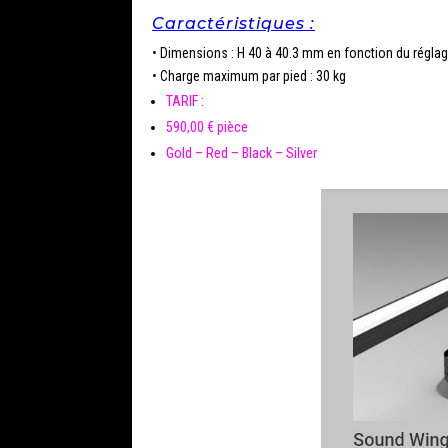
Caractéristiques :
• Dimensions : H 40 à 40.3 mm en fonction du régl
• Charge maximum par pied : 30 kg
TARIF :
590,00 € pièce
Gold – Red – Black – Silver