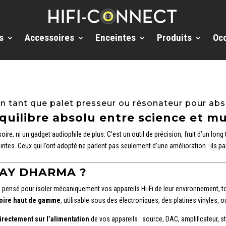
s
Accessoires
Enceintes
Produits
Oc
en tant que palet presseur ou résonateur pour abso
uilibre absolu entre science et mu
re, ni un gadget audiophile de plus. C’est un outil de précision, fruit d’un long 
intes. Ceux qui l’ont adopté ne parlent pas seulement d’une amélioration : ils pa
STAY DHARMA ?
pensé pour isoler mécaniquement vos appareils Hi-Fi de leur environnement, tou
toire haut de gamme
, utilisable sous des électroniques, des platines vinyles,
directement sur l’alimentation
de vos appareils : source, DAC, amplificateur,