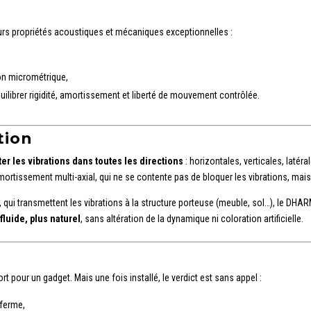
urs propriétés acoustiques et mécaniques exceptionnelles :
ion micrométrique,
uilibrer rigidité, amortissement et liberté de mouvement contrôlée.
tion
iter les vibrations dans toutes les directions
: horizontales, verticales, laté
ortissement multi-axial, qui ne se contente pas de bloquer les vibrations, mai
qui transmettent les vibrations à la structure porteuse (meuble, sol…), le DHAR
fluide, plus naturel
, sans altération de la dynamique ni coloration artificielle.
ort pour un gadget. Mais une fois installé, le verdict est sans appel :
 ferme,