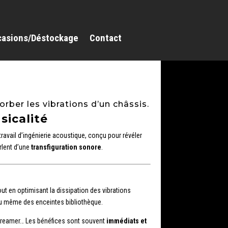
casions/Déstockage
Contact
rber les vibrations d’un châssis.
sicalité
travail d’ingénierie acoustique, conçu pour révéler
rlent d’une
transfiguration sonore
.
t en optimisant la dissipation des vibrations
 ou même des enceintes bibliothèque.
 streamer… Les bénéfices sont souvent
immédiats et