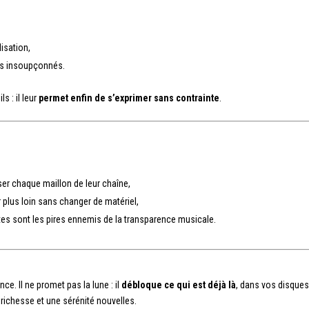
isation,
ils insoupçonnés.
 : il leur
permet enfin de s’exprimer sans contrainte
.
er chaque maillon de leur chaîne,
r plus loin sans changer de matériel,
tes sont les pires ennemis de la transparence musicale.
nce. Il ne promet pas la lune : il
débloque ce qui est déjà là
, dans vos disques
richesse et une sérénité nouvelles.