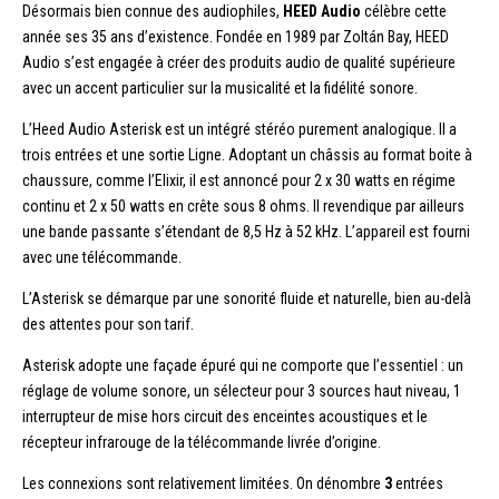
Désormais bien connue des audiophiles,
HEED Audio
célèbre cette
année ses 35 ans d’existence. Fondée en 1989 par Zoltán Bay, HEED
Audio s’est engagée à créer des produits audio de qualité supérieure
avec un accent particulier sur la musicalité et la fidélité sonore.
L’Heed Audio Asterisk est un intégré stéréo purement analogique. Il a
trois entrées et une sortie Ligne. Adoptant un châssis au format boite à
chaussure, comme l’Elixir, il est annoncé pour 2 x 30 watts en régime
continu et 2 x 50 watts en crête sous 8 ohms. Il revendique par ailleurs
une bande passante s’étendant de 8,5 Hz à 52 kHz. L’appareil est fourni
avec une télécommande.
L’Asterisk se démarque par une sonorité fluide et naturelle, bien au-delà
des attentes pour son tarif.
Asterisk adopte une façade épuré qui ne comporte que l’essentiel : un
réglage de volume sonore, un sélecteur pour 3 sources haut niveau, 1
interrupteur de mise hors circuit des enceintes acoustiques et le
récepteur infrarouge de la télécommande livrée d’origine.
Les connexions sont relativement limitées. On dénombre
3
entrées