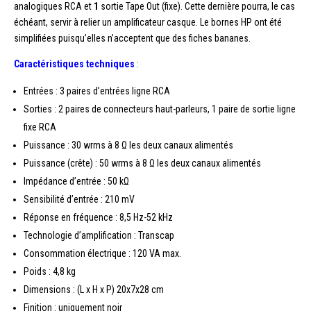
analogiques RCA et
1
sortie Tape Out (fixe). Cette dernière pourra, le cas
échéant, servir à relier un amplificateur casque. Le bornes HP ont été
simplifiées puisqu’elles n’acceptent que des fiches bananes.
Caractéristiques techniques
:
Entrées : 3 paires d’entrées ligne RCA
Sorties : 2 paires de connecteurs haut-parleurs, 1 paire de sortie ligne
fixe RCA
Puissance : 30 wrms à 8 Ω les deux canaux alimentés
Puissance (crête) : 50 wrms à 8 Ω les deux canaux alimentés
Impédance d’entrée : 50 kΩ
Sensibilité d’entrée : 210 mV
Réponse en fréquence : 8,5 Hz-52 kHz
Technologie d’amplification : Transcap
Consommation électrique : 120 VA max.
Poids : 4,8 kg
Dimensions : (L x H x P) 20x7x28 cm
Finition : uniquement noir