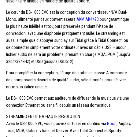
savoir-faire unique en matière de qualité sonore.
Le cœur du DS-1000 EVO est la conception du convertisseur N/A Dual-
Mono, alimenté par deux convertisseurs
AKM AK4493
pour garantir que
la plus haute fidélité est toujours préservée pendant l’étape de
conversion, avec une diaphonie pratiquement nulle. Le streaming est
aussi simple que d’appuyer sur play sur Tidal grâce à Tidal Connect, ou
de connecter simplement votre ordinateur avec un câble USB – aucun
fichier audio ne sera un problème, prenant en charge MQA, PCM (jusqu’à
32bit/384kHz) et DSD (jusqu’à DSD512).
Pour compléter la conception, l’étage de sortie en classe A comporte
des composants discrets de qualité audio, sélectionnés pour délivrer
notre son italien unique.
Le DS-1000 EVO permet aux auditeurs de diffuser de la musique via une
connexion Ethernet ou sans fil depuis un réseau domestique.
STREAMING EN ULTRA-HAUTE RÉSOLUTION
Avec le DS-1000 EVO, vous pouvez diffuser en continu via
Roon
, Airplay,
Tidal, MQA, Qobuz, vTuner et Deezer. Avec Tidal Connect et Spotify