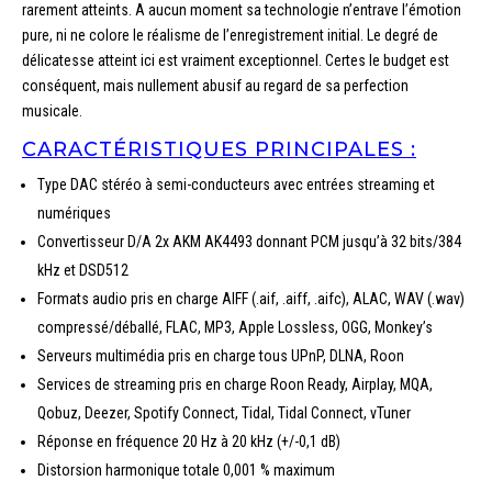
rarement atteints. A aucun moment sa technologie n’entrave l’émotion
pure, ni ne colore le réalisme de l’enregistrement initial. Le degré de
délicatesse atteint ici est vraiment exceptionnel. Certes le budget est
conséquent, mais nullement abusif au regard de sa perfection
musicale.
CARACTÉRISTIQUES PRINCIPALES :
Type DAC stéréo à semi-conducteurs avec entrées streaming et
numériques
Convertisseur D/A 2x AKM AK4493 donnant PCM jusqu’à 32 bits/384
kHz et DSD512
Formats audio pris en charge AIFF (.aif, .aiff, .aifc), ALAC, WAV (.wav)
compressé/déballé, FLAC, MP3, Apple Lossless, OGG, Monkey’s
Serveurs multimédia pris en charge tous UPnP, DLNA, Roon
Services de streaming pris en charge Roon Ready, Airplay, MQA,
Qobuz, Deezer, Spotify Connect, Tidal, Tidal Connect, vTuner
Réponse en fréquence 20 Hz à 20 kHz (+/-0,1 dB)
Distorsion harmonique totale 0,001 % maximum