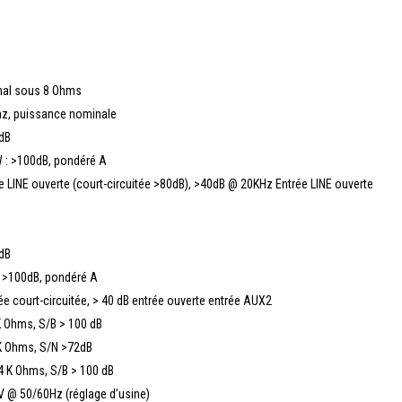
anal sous 8 Ohms
Khz, puissance nominale
dB
5W : >100dB, pondéré A
 LINE ouverte (court-circuitée >80dB), >40dB @ 20KHz Entrée LINE ouverte
dB
 : >100dB, pondéré A
e court-circuitée, > 40 dB entrée ouverte entrée AUX2
 K Ohms, S/B > 100 dB
K Ohms, S/N >72dB
4 K Ohms, S/B > 100 dB
V @ 50/60Hz (réglage d’usine)