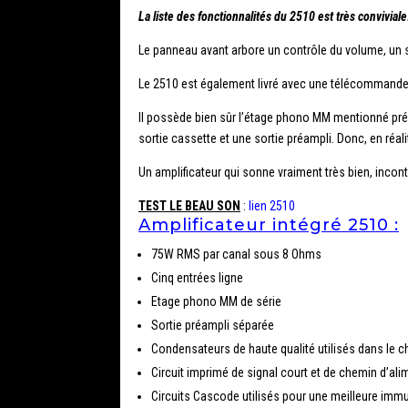
La liste des fonctionnalités du 2510 est très conviviale
Le panneau avant arbore un contrôle du volume, un sé
Le 2510 est également livré avec une télécommande (
Il possède bien sûr l’étage phono MM mentionné p
sortie cassette et une sortie préampli.
Donc, en réal
Un amplificateur qui sonne vraiment très bien, inco
TEST LE BEAU SON
:
lien 2510
Amplificateur intégré 2510 :
75W RMS par canal sous 8 Ohms
Cinq entrées ligne
Etage phono MM de série
Sortie préampli séparée
Condensateurs de haute qualité utilisés dans le c
Circuit imprimé de signal court et de chemin d’al
Circuits Cascode utilisés pour une meilleure immu