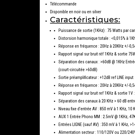
Télécommande
Disponible en noir ou en silver
Caractéristiques:
Puissance de sortie (1KHz) : 75 Watts par c
Distorsion harmonique totale : <0,015% à 1
Réponse en fréquence : 20Hz à 20KHz +/-0,5
Rapport signal sur bruit réf 1KHz & sortie 7
Séparation des canaux : >60dB @ 1KHz Entrée
(court-circuitée >60dB)
Sortie préamplificateur : +12dB ref LINE input
Réponse en fréquence : 20Hz à 20KHz +/-0,5
Rapport signal sur bruit ref 1KHz & sortie 1V
Séparation des canaux à 20 KHz > 60 dB entré
Niveau fixe d’entrée AV : 850 mV à 1 KHz, 10
AUX 1 Entrée Phono MM : 2.5mV @ 1KHz, 47
Entrées LIGNE (sauf AV) : 350 mV à 1 KHz, >1
Alimentation secteur : 110/120V ou 220/240