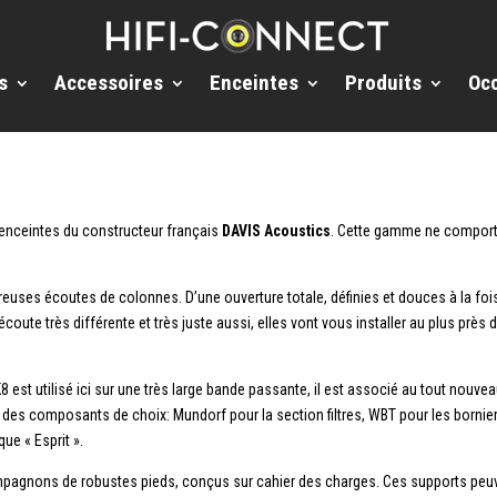
s
Accessoires
Enceintes
Produits
Oc
nceintes du constructeur français
DAVIS Acoustics
. Cette gamme ne comport
uses écoutes de colonnes. D’une ouverture totale, définies et douces à la fois, l
oute très différente et très juste aussi, elles vont vous installer au plus près
TK8 est utilisé ici sur une très large bande passante, il est associé au tout nou
es composants de choix: Mundorf pour la section filtres, WBT pour les borniers,
ue « Esprit ».
mpagnons de robustes pieds, conçus sur cahier des charges. Ces supports peuven