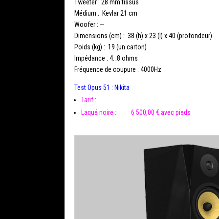
Tweeter : 28 mm tissus
Médium : Kevlar 21 cm
Woofer : —
Dimensions (cm) : 38 (h) x 23 (l) x 40 (profondeur)
Poids (kg) : 19 (un carton)
Impédance : 4…8 ohms
Fréquence de coupure : 4000Hz
Test Opus 51 :
Nikita
Tarif :
Laqué noire : 6 500,00 € avec pieds