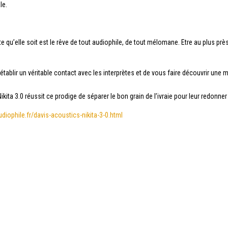
le.
 qu’elle soit est le rêve de tout audiophile, de tout mélomane. Etre au plus près
tablir un véritable contact avec les interprètes et de vous faire découvrir une m
ikita 3.0 réussit ce prodige de séparer le bon
grain
de l’ivraie pour leur redonne
udiophile.fr/davis-acoustics-nikita-3-0.html