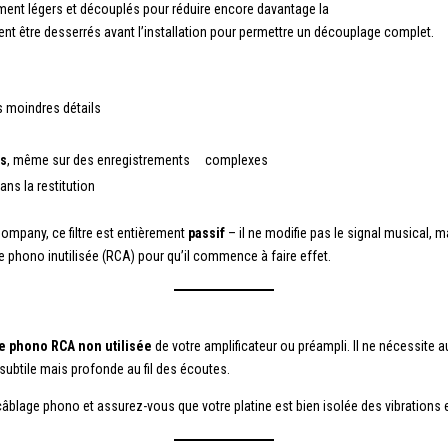
ement légers et découplés pour réduire encore davantage la
ent être desserrés avant l’installation pour permettre un découplage complet.
es moindres détails
ns
, même sur des enregistrements complexes
ans la restitution
mpany, ce filtre est entièrement
passif
– il ne modifie pas le signal musical, 
ée phono inutilisée (RCA) pour qu’il commence à faire effet.
e phono RCA non utilisée
de votre amplificateur ou préampli. Il ne nécessite a
 subtile mais profonde au fil des écoutes.
blage phono et assurez-vous que votre platine est bien isolée des vibrations et