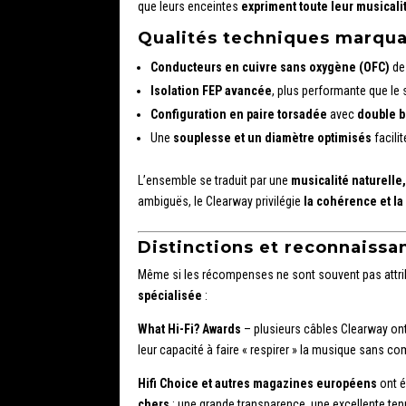
que leurs enceintes
expriment toute leur musicali
Qualités techniques marqu
Conducteurs en cuivre sans oxygène (OFC)
de 
Isolation FEP avancée
, plus performante que le 
Configuration en paire torsadée
avec
double b
Une
souplesse et un diamètre optimisés
facili
L’ensemble se traduit par une
musicalité naturell
ambiguës, le Clearway privilégie
la cohérence et la
Distinctions et reconnaissa
Même si les récompenses ne sont souvent pas attri
spécialisée
:
What Hi-Fi? Awards
– plusieurs câbles Clearway o
leur capacité à faire « respirer » la musique sans co
Hifi Choice et autres magazines européens
ont é
chers
: une grande transparence, une excellente tenu