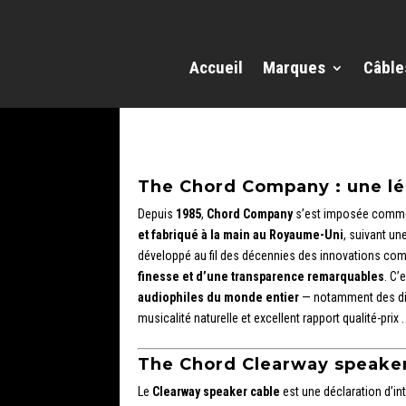
Accueil
Marques
Câble
The Chord Company : une lé
Depuis
1985
,
Chord Company
s’est imposée comme
et fabriqué à la main au Royaume-Uni
, suivant un
développé au fil des décennies des innovations comm
finesse et d’une transparence remarquables
. C’
audiophiles du monde entier
— notamment des di
musicalité naturelle et excellent rapport qualité-prix .
The Chord Clearway speaker
Le
Clearway speaker cable
est une déclaration d’int