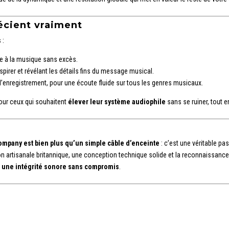
écient vraiment
 :
ie à la musique sans excès.
espirer et révélant les détails fins du message musical.
 l’enregistrement, pour une écoute fluide sur tous les genres musicaux.
our ceux qui souhaitent
élever leur système audiophile
sans se ruiner, tout e
ompany est bien plus qu’un simple câble d’enceinte
: c’est une véritable pa
ion artisanale britannique, une conception technique solide et la reconnaissanc
c une intégrité sonore sans compromis
.