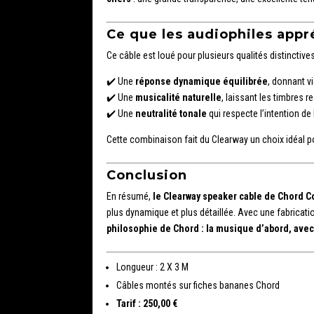
Ce que les audiophiles appr
Ce câble est loué pour plusieurs qualités distinctives
✔️ Une
réponse dynamique équilibrée
, donnant v
✔️ Une
musicalité naturelle
, laissant les timbres r
✔️ Une
neutralité tonale
qui respecte l’intention de
Cette combinaison fait du Clearway un choix idéal p
Conclusion
En résumé,
le Clearway speaker cable de Chord C
plus dynamique et plus détaillée. Avec une fabricat
philosophie de Chord : la musique d’abord, ave
Longueur : 2 X 3 M
Câbles montés sur fiches bananes Chord
Tarif : 250,00 €