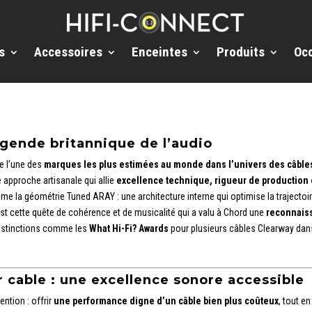
s
Accessoires
Enceintes
Produits
Oc
gende britannique de l’audio
 l’une des
marques les plus estimées au monde dans l’univers des câbl
e approche artisanale qui allie
excellence technique, rigueur de production 
e la géométrie Tuned ARAY : une architecture interne qui optimise la trajectoi
est cette quête de cohérence et de musicalité qui a valu à Chord une
reconnaiss
stinctions comme les
What Hi-Fi? Awards
pour plusieurs câbles Clearway dans
 cable
: une excellence sonore accessible
ention : offrir
une performance digne d’un câble bien plus coûteux
, tout e