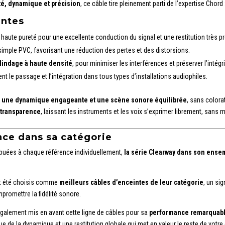
té, dynamique et précision
, ce câble tire pleinement parti de l’expertise Chord 
antes
haute pureté pour une excellente conduction du signal et une restitution très p
simple PVC, favorisant une réduction des pertes et des distorsions.
lindage à haute densité
, pour minimiser les interférences et préserver l’intégr
tent le passage et l’intégration dans tous types d’installations audiophiles.
e, une dynamique engageante et une scène sonore équilibrée
, sans colora
 transparence
, laissant les instruments et les voix s’exprimer librement, sans 
nce dans sa catégorie
buées à chaque référence individuellement,
la série Clearway dans son ensemb
nt été choisis comme
meilleurs câbles d’enceintes de leur catégorie
, un si
mpromettre la fidélité sonore.
galement mis en avant cette ligne de câbles pour sa
performance remarquabl
e de la dynamique et une restitution globale qui met en valeur le reste de votre