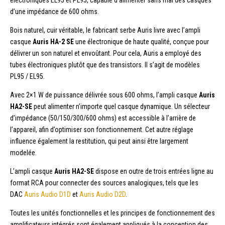
d’une impédance de 600 ohms.
Bois naturel, cuir véritable, le fabricant serbe Auris livre avec l’ampli
casque
Auris HA-2 SE
une électronique de haute qualité, conçue pour
délivrer un son naturel et envoûtant. Pour cela, Auris a employé des
tubes électroniques plutôt que des transistors. Il s’agit de modèles
PL95 / EL95.
Avec 2×1 W de puissance délivrée sous 600 ohms, l’ampli casque
Auris
HA2-SE
peut alimenter n’importe quel casque dynamique. Un sélecteur
d’impédance (50/150/300/600 ohms) est accessible à l’arrière de
l’appareil, afin d’optimiser son fonctionnement. Cet autre réglage
influence également la restitution, qui peut ainsi être largement
modelée.
L’ampli casque
Auris HA2-SE
dispose en outre de trois entrées ligne au
format RCA pour connecter des sources analogiques, tels que les
DAC
Auris Audio D1D
et
Auris Audio D2D
.
Toutes les unités fonctionnelles et les principes de fonctionnement des
amplificateurs intégrés sont également appliqués à la conception des