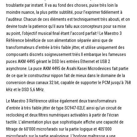
troublante par instant. Il va au fond des choses, puise très loin la
moindre nuance, la plus petite subtilité, pour l’exprimer fidèlement à
l’auditeur. Chacun de ces éléments est techniquement très abouti, et on
devine toute la patience qu’il aura fallu aux concepteurs pour sa mise
au point, l’objectif musical final étant l’accord parfait ! Le Maestro 3
Référence bénéficie de son alimentation séparée ainsi que de
transformateurs d’entrée à très faible jitter, et utilise uniquement des
composants discrets soigneusement triés Il embarque les fameuses
puces AKM 4495 gérant le DSD les entrées Ethernet et USB 2
asynchrone. La puce AKM 4495 de Asahi Kasei Microdevices fait partie
de ce que le constructeur nippon fait de mieux dans le domaine de la
conversion deux canaux 32 bit, capable de supporter le PCM jusqu’à 768
kHz et le DSD 5,6 MHz.
Le Maestro 3 Référence utilise également deux transformateurs
d’entrée à très faible jitter de type SC947-02LF, ainsi qu’un circuit de
reclocking et deux filtres numériques activables à partir de l’écran
tactile. L’alimentation plus que sophistiquée affiche une capacité de
filtrage de 60’000 microfarads sur la partie logique et 405’000
microfarads sur la partie analogique. L’horloge maîtresse a une