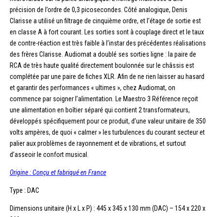
précision de l’ordre de 0,3 picosecondes. Côté analogique, Denis
Clarisse a utilisé un filtrage de cinquième ordre, et l’étage de sortie est
en classe A à fort courant. Les sorties sont à couplage direct et le taux
de contre-réaction est très faible à l’instar des précédentes réalisations
des frères Clarisse. Audiomat a doublé ses sorties ligne : la paire de
RCA de très haute qualité directement boulonnée sur le châssis est
complétée par une paire de fiches XLR. Afin de ne rien laisser au hasard
et garantir des performances « ultimes », chez Audiomat, on
commence par soigner l’alimentation. Le Maestro 3 Référence reçoit
une alimentation en boîtier séparé qui contient 2 transformateurs,
développés spécifiquement pour ce produit, d’une valeur unitaire de 350
volts ampères, de quoi « calmer » les turbulences du courant secteur et
palier aux problèmes de rayonnement et de vibrations, et surtout
d’asseoir le confort musical.
Origine : Conçu et fabriqué en France
Type : DAC
Dimensions unitaire (H x L x P) : 445 x 345 x 130 mm (DAC) – 154 x 220 x