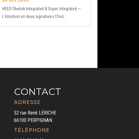
30 Oct 2025
HEED Obelisk Integrated & Super Integrated —
L’émotion en deux signatures Chez...
CONTACT
ADRESSE
52 rue René LERICHE
66100 PERPIGNAN
TÉLÉPHONE