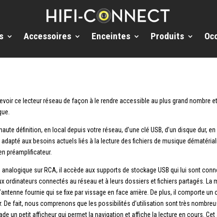
s
Accessoires
Enceintes
Produits
Oc
voir ce lecteur réseau de façon à le rendre accessible au plus grand nombre et
que.
aute définition, en local depuis votre réseau, d’une clé USB, d’un disque dur, en
adapté aux besoins actuels liés à la lecture des fichiers de musique dématéria
en préamplificateur.
io analogique sur RCA, il accède aux supports de stockage USB qui lui sont conn
dinateurs connectés au réseau et à leurs dossiers et fichiers partagés. La mise
’antenne fournie qui se fixe par vissage en face arrière. De plus, il comporte un 
 De fait, nous comprenons que les possibilités d’utilisation sont très nombreuses
e un petit afficheur qui permet la navigation et affiche la lecture en cours. Cet 