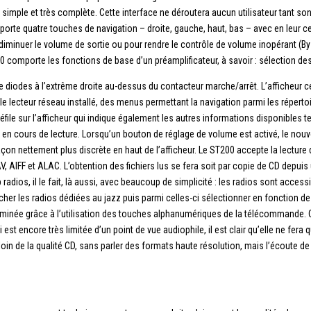
imple et très complète. Cette interface ne déroutera aucun utilisateur tant so
orte quatre touches de navigation – droite, gauche, haut, bas – avec en leur cen
iminuer le volume de sortie ou pour rendre le contrôle de volume inopérant (By
200 comporte les fonctions de base d’un préamplificateur, à savoir : sélection d
 diodes à l’extrême droite au-dessus du contacteur marche/arrêt. L’afficheur cen
e lecteur réseau installé, des menus permettant la navigation parmi les répertoi
uée défile sur l’afficheur qui indique également les autres informations disponibles 
er en cours de lecture. Lorsqu’un bouton de réglage de volume est activé, le nou
on nettement plus discrète en haut de l’afficheur. Le ST200 accepte la lecture
V, AIFF et ALAC. L’obtention des fichiers lus se fera soit par copie de CD depuis
dios, il le fait, là aussi, avec beaucoup de simplicité : les radios sont accessib
her les radios dédiées au jazz puis parmi celles-ci sélectionner en fonction de la
inée grâce à l’utilisation des touches alphanumériques de la télécommande. Ce
 est encore très limitée d’un point de vue audiophile, il est clair qu’elle ne fera
n de la qualité CD, sans parler des formats haute résolution, mais l’écoute d