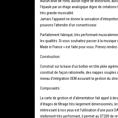
Aucun bruit de fond, aucun signe de distorsion, au
l’épaule par un étage analogique digne de créations t
très grande musicalité.
Jamais l’appareil ne donne la sensation d’interpréter 
pouvons l’attendre d’un convertisseur.
Parfaitement fabriqué, très performant musicalement,
les qualités. Si vous souhaitez passer à la musique
Made in France » est faite pour vous. Prenez rendez
Construction :
Construit sur la base d’un boîtier en tôle pliée ag
construit de façon rationnelle, des nappes souples 
niveau d’intégration OEM assurant la gestion du stre
Composants :
La carte de gestion et d’alimentation fait appel à des
d’étages de filtrage très largement dimensionnés, le
intéressant à nos yeux est l’utilisation d’une puce 
réellement très performant, il permet au ST200 de rev