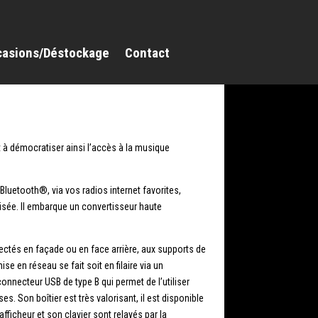
casions/Déstockage
Contact
 à démocratiser ainsi l’accès à la musique
 Bluetooth®, via vos radios internet favorites,
lisée. Il embarque un convertisseur haute
ectés en façade ou en face arrière, aux supports de
 en réseau se fait soit en filaire via un
connecteur USB de type B qui permet de l’utiliser
. Son boîtier est très valorisant, il est disponible
afficheur et son clavier sont relayés par la