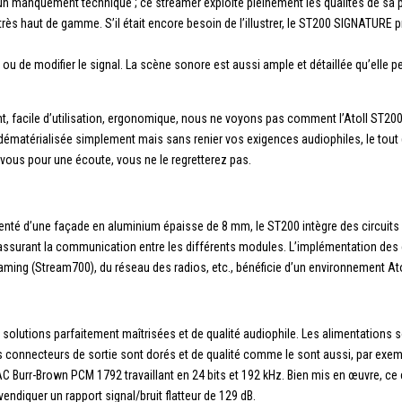
cun manquement technique ; ce streamer exploite pleinement les qualités de sa
rès haut de gamme. S’il était encore besoin de l’illustrer, le ST200 SIGNATURE pr
ou de modifier le signal. La scène sonore est aussi ample et détaillée qu’elle peu
 facile d’utilisation, ergonomique, nous ne voyons pas comment l’Atoll ST200 po
 dématérialisée simplement mais sans renier vos exigences audiophiles, le tou
-vous pour une écoute, vous ne le regretterez pas.
rémenté d’une façade en aluminium épaisse de 8 mm, le ST200 intègre des circui
assurant la communication entre les différents modules. L’implémentation des c
aming (Stream700), du réseau des radios, etc., bénéficie d’un environnement Atol
 solutions parfaitement maîtrisées et de qualité audiophile. Les alimentations son
s connecteurs de sortie sont dorés et de qualité comme le sont aussi, par exemp
DAC Burr-Brown PCM 1792 travaillant en 24 bits et 192 kHz. Bien mis en œuvre, c
endiquer un rapport signal/bruit flatteur de 129 dB.