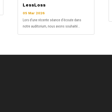
LessLoss
05 Mar 2026
Lors d’une récente séance d’écoute dans
notre auditorium, nous avons souhaité...