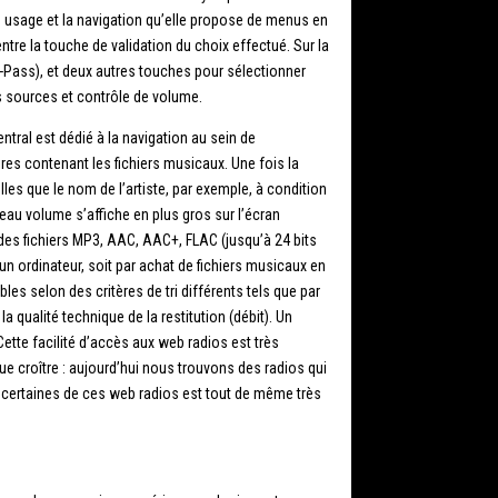
n usage et la navigation qu’elle propose de menus en
tre la touche de validation du choix effectué. Sur la
-Pass), et deux autres touches pour sélectionner
es sources et contrôle de volume.
tral est dédié à la navigation au sein de
res contenant les fichiers musicaux. Une fois la
telles que le nom de l’artiste, par exemple, à condition
veau volume s’affiche en plus gros sur l’écran
 des fichiers MP3, AAC, AAC+, FLAC (jusqu’à 24 bits
 un ordinateur, soit par achat de fichiers musicaux en
les selon des critères de tri différents tels que par
 qualité technique de la restitution (débit). Un
tte facilité d’accès aux web radios est très
 que croître : aujourd’hui nous trouvons des radios qui
e certaines de ces web radios est tout de même très