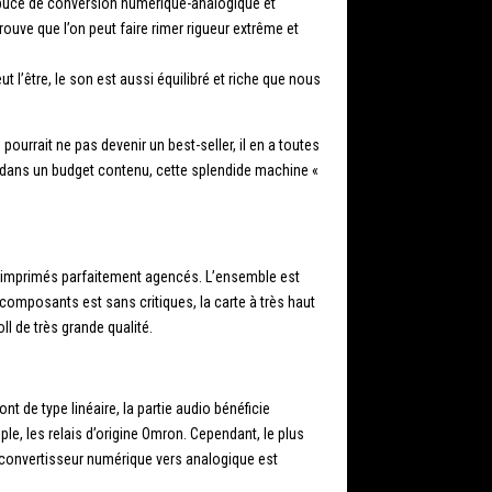
 puce de conversion numérique-analogique et
ouve que l’on peut faire rimer rigueur extrême et
t l’être, le son est aussi équilibré et riche que nous
urrait ne pas devenir un best-seller, il en a toutes
t dans un budget contenu, cette splendide machine «
ts imprimés parfaitement agencés. L’ensemble est
omposants est sans critiques, la carte à très haut
l de très grande qualité.
t de type linéaire, la partie audio bénéficie
le, les relais d’origine Omron. Cependant, le plus
e convertisseur numérique vers analogique est