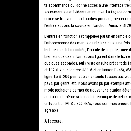
télécommande qui donne accès à une interface très s
sous-menus est évidente et intuitive. La façade comp
droite se trouvent deux touches pour augmenter ou d
l’entrée et donc la source en fonction. Ainsi, le ST
L’entrée en fonction est rappelée par un ensemble de
l’arborescence des menus de réglage puis, une fois l
lecture d’un fichier initiée, l’intitulé de la piste jo
bien sûr que ces informations figurent dans le fichi
quelques secondes, puis reste ensuite présent de faç
et 192 kHz sur l’entrée USB-A et en liaison RJ45), WA
ligne. Le ST200 permet bien entendu l’accès aux web ra
pays, par genre, etc. Nous avons pu par exemple affic
mode recherche permet de trouver une station déterm
agréable et, même si la qualité technique de celles-ci
diffusent en MP3 à 320 kB/s, nous sommes encore loi
agréable.
Á l’écoute :