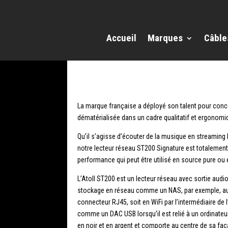
Accueil
Marques
Câble
La marque française a déployé son talent pour conce
dématérialisée dans un cadre qualitatif et ergonomi
Qu’il s’agisse d’écouter de la musique en streaming h
notre lecteur réseau ST200 Signature est totalement 
performance qui peut être utilisé en source pure ou 
L’Atoll ST200 est un lecteur réseau avec sortie aud
stockage en réseau comme un NAS, par exemple, aux or
connecteur RJ45, soit en WiFi par l’intermédiaire de l
comme un DAC USB lorsqu’il est relié à un ordinateur.
en noir et en argent et comporte au centre de sa façad