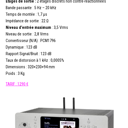
Étages de sortie :
2 étages discrets non contre-réactionnées
Bande passante : 5 Hz – 20 kHz
Temps de montée : 1,7 µs
Impédance de sortie : 22 Ω
Niveau d’entrée maximum
: 3,5 Vrms
Niveau de sortie : 2,8 Vrms
Convertisseur (N/A) : PCM1796
Dynamique : 123 dB
Rapport Signal/Bruit : 123 dB
Taux de distorsion à 1 kHz : 0,0005%
Dimensions : 320×230×94 mm
Poids : 3 Kg
TARIF : 1290 €