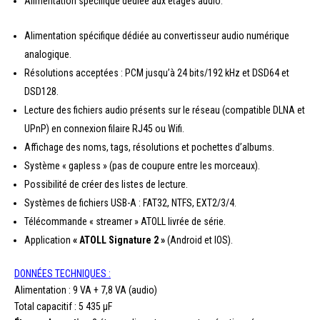
Alimentation spécifique dédiée aux étages audio.
Alimentation spécifique dédiée au convertisseur audio numérique
analogique.
Résolutions acceptées : PCM jusqu’à 24 bits/192 kHz et DSD64 et
DSD128.
Lecture des fichiers audio présents sur le réseau (compatible DLNA et
UPnP) en connexion filaire RJ45 ou Wifi.
Affichage des noms, tags, résolutions et pochettes d’albums.
Système « gapless » (pas de coupure entre les morceaux).
Possibilité de créer des listes de lecture.
Systèmes de fichiers USB-A : FAT32, NTFS, EXT2/3/4.
Télécommande « streamer » ATOLL livrée de série.
Application
« ATOLL Signature 2 »
(Android et IOS).
DONNÉES TECHNIQUES :
Alimentation : 9 VA + 7,8 VA (audio)
Total capacitif : 5 435 µF