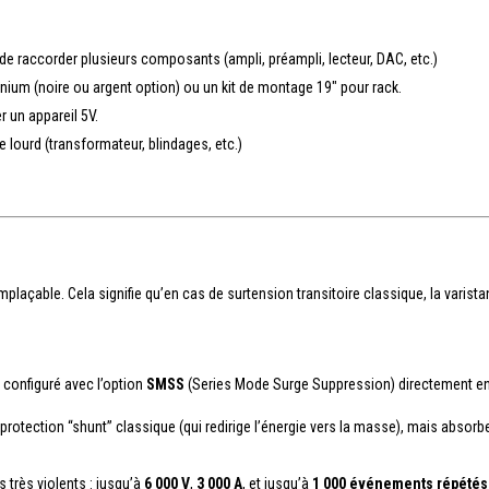
 de raccorder plusieurs composants (ampli, préampli, lecteur, DAC, etc.)
inium (noire ou argent option) ou un kit de montage 19″ pour rack.
 un appareil 5V.
e lourd (transformateur, blindages, etc.)
plaçable. Cela signifie qu’en cas de surtension transitoire classique, la varist
 configuré avec l’option
SMSS
(Series Mode Surge Suppression) directement en
otection “shunt” classique (qui redirige l’énergie vers la masse), mais absorb
 très violents : jusqu’à
6 000 V
,
3 000 A
, et jusqu’à
1 000 événements répétés