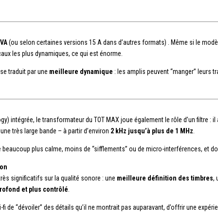
 VA
(ou selon certaines versions 15 A dans d’autres formats) . M
ême si le modèl
ux les plus dynamiques, ce qui est énorme.
 se traduit par une
meilleure dynamique
: les amplis peuvent “manger” leurs tr
intégrée, le transformateur du TOT MAX joue également le rôle d’un filtre : il at
une très large bande ­– à partir d’environ
2 kHz jusqu’à plus de 1 MHz
.
ore beaucoup plus calme, moins de “sifflements” ou de micro-interférences, et don
ion
ès significatifs sur la qualité sonore : une
meilleure définition des timbres
,
rofond et plus contrôlé
.
i de “dévoiler” des détails qu’il ne montrait pas auparavant, d’offrir une expéri