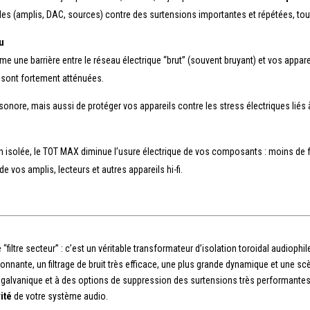
es (amplis, DAC, sources) contre des surtensions importantes et répétées, tou
u
me une barrière entre le réseau électrique “brut” (souvent bruyant) et vos appar
) sont fortement atténuées.
onore, mais aussi de protéger vos appareils contre les stress électriques liés 
en isolée, le TOT MAX diminue l’usure électrique de vos composants : moins de 
de vos amplis, lecteurs et autres appareils hi-fi.
“filtre secteur” : c’est un véritable transformateur d’isolation toroidal audiophi
ionnante, un filtrage de bruit très efficace, une plus grande dynamique et une s
 galvanique et à des options de suppression des surtensions très performante
vité
de votre système audio.