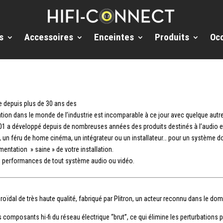
s
Accessoires
Enceintes
Produits
Oc
e depuis plus de 30 ans des
ation dans le monde de l’industrie est incomparable à ce jour avec quelque autre
1 a développé depuis de nombreuses années des produits destinés à l’audio et
 un féru de home cinéma, un intégrateur ou un installateur… pour un système 
mentation » saine » de votre installation.
s performances de tout système audio ou vidéo.
ïdal de très haute qualité, fabriqué par Plitron, un acteur reconnu dans le do
mposants hi-fi du réseau électrique “brut”, ce qui élimine les perturbations par