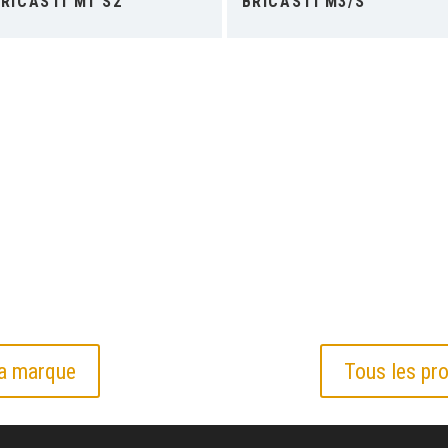
RICASTI M1 S2
BRICASTI M3/S
la marque
Tous les pro