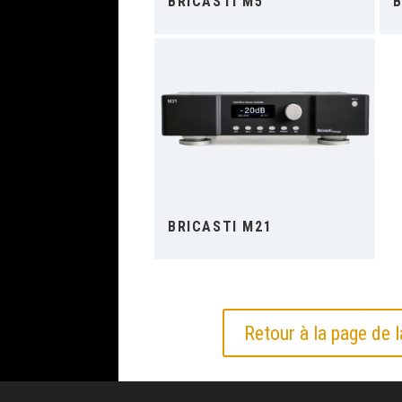
BRICASTI M5
B
BRICASTI M21
Retour à la page de 